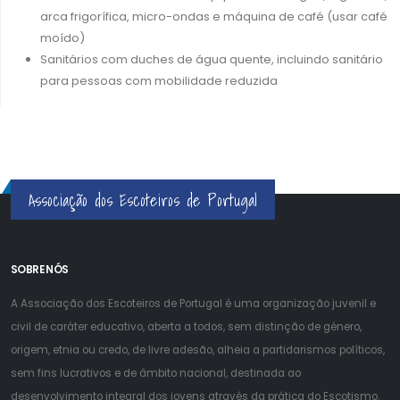
arca frigorífica, micro-ondas e máquina de café (usar café
moído)
Sanitários com duches de água quente, incluindo sanitário
para pessoas com mobilidade reduzida
Associação dos Escoteiros de Portugal
SOBRE NÓS
A Associação dos Escoteiros de Portugal é uma organização juvenil e
civil de caráter educativo, aberta a todos, sem distinção de género,
origem, etnia ou credo, de livre adesão, alheia a partidarismos políticos,
sem fins lucrativos e de âmbito nacional, destinada ao
desenvolvimento integral dos jovens através da prática do Escotismo.