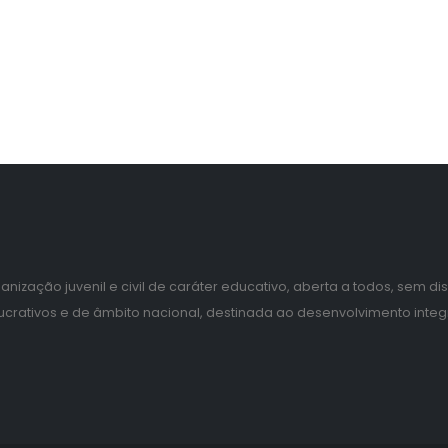
ização juvenil e civil de caráter educativo, aberta a todos, sem dis
 lucrativos e de âmbito nacional, destinada ao desenvolvimento integ