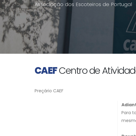
Associação dos Escoteiros de Portugal
CAEF
Centro de Atividad
Preçário CAEF
Adian
Para t
mesm