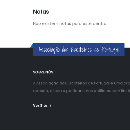
Notas
Não existem notas para este centro.
Associação dos Escoteiros de Portugal
SOBRE NÓS
A Associação dos Escoteiros de Portugal é uma organ
adesão, alheia a partidarismos políticos, sem fins
Ver Site