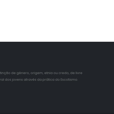
tinção de género, origem, etnia ou credo, de livre
ral dos jovens através da prática do Escotismo.